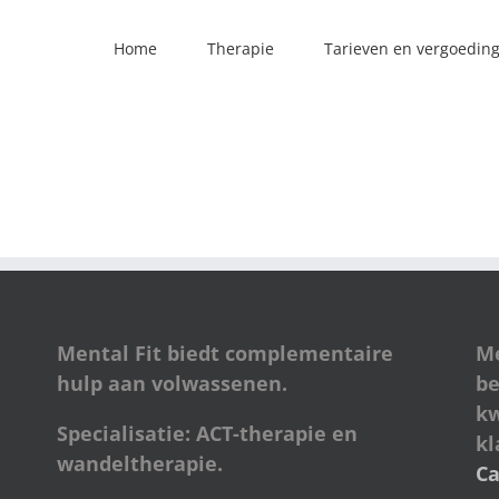
Home
Therapie
Tarieven en vergoedin
Mental Fit biedt complementaire
Me
hulp aan volwassenen.
be
kw
Specialisatie: ACT-therapie en
kl
wandeltherapie.
C