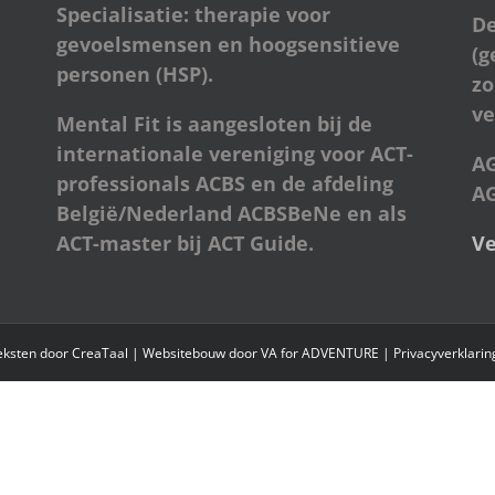
Specialisatie: therapie voor
De
gevoelsmensen en hoogsensitieve
(g
personen (HSP).
zo
ve
Mental Fit is aangesloten bij de
internationale vereniging voor ACT-
A
professionals ACBS en de afdeling
AG
België/Nederland ACBSBeNe en als
ACT-master bij ACT Guide.
Ve
Teksten door
CreaTaal
| Websitebouw door
VA for ADVENTURE
|
Privacyverklarin