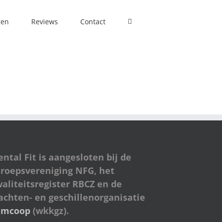
gen
Reviews
Contact
ntal Fit is aangesloten bij de
roepsvereniging NFG, het
aliteitsregister RBCZ en de
achten- en geschillenorganisatie
amcoop
(wkkgz).