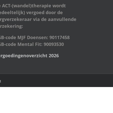
 ACT-(wandel)therapie wordt
edeeltelijk) vergoed door de
rgverzekeraar via de aanvullende
rzekering:
GB-code MJF Doensen: 90117458
B-code Mental Fit: 90093530
rgoedingenoverzicht 2026
g