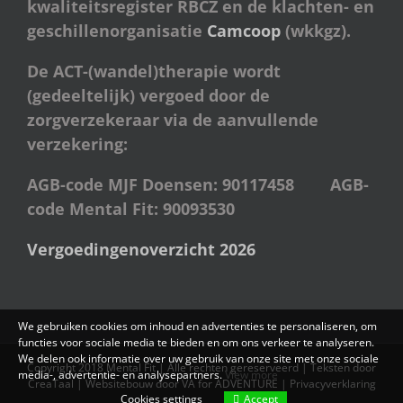
kwaliteitsregister RBCZ en de klachten- en
geschillenorganisatie
Camcoop
(wkkgz).
De ACT-(wandel)therapie wordt
(gedeeltelijk) vergoed door de
zorgverzekeraar via de aanvullende
verzekering:
AGB-code MJF Doensen: 90117458 AGB-
code Mental Fit: 90093530
Vergoedingenoverzicht 2026
We gebruiken cookies om inhoud en advertenties te personaliseren, om
functies voor sociale media te bieden en om ons verkeer te analyseren.
We delen ook informatie over uw gebruik van onze site met onze sociale
Copyright 2018 Mental Fit | Alle rechten gereserveerd | Teksten door
media-, advertentie- en analysepartners.
View more
CreaTaal
| Websitebouw door
VA for ADVENTURE
|
Privacyverklaring
Cookies settings
Accept