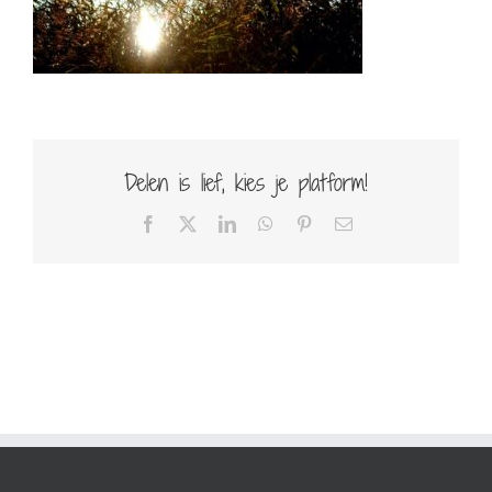
Delen is lief, kies je platform!
Facebook
X
LinkedIn
WhatsApp
Pinterest
E-
mail